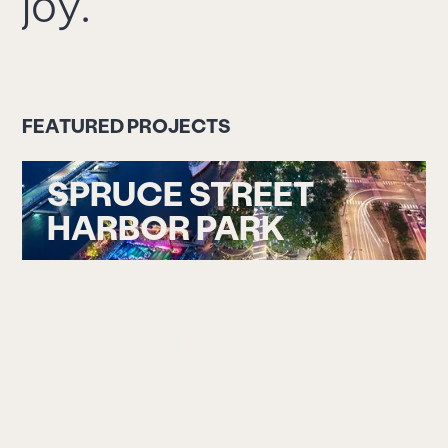
j
o
y
.
F
E
A
T
U
R
E
D
P
R
O
J
E
C
T
S
SPRUCE STREET
HARBOR PARK
GREAT JONES
DISTILLING CO.
SPARKMAN