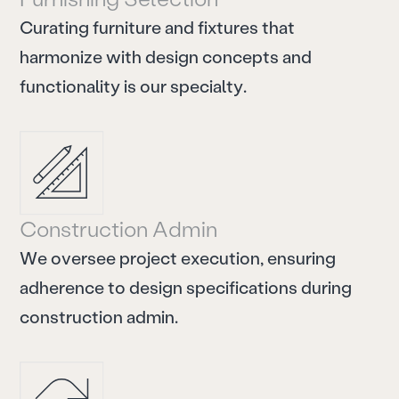
C
u
r
a
t
i
n
g
f
u
r
n
i
t
u
r
e
a
n
d
f
i
x
t
u
r
e
s
t
h
a
t
h
a
r
m
o
n
i
z
e
w
i
t
h
d
e
s
i
g
n
c
o
n
c
e
p
t
s
a
n
d
f
u
n
c
t
i
o
n
a
l
i
t
y
i
s
o
u
r
s
p
e
c
i
a
l
t
y
.
C
o
n
s
t
r
u
c
t
i
o
n
A
d
m
i
n
W
e
o
v
e
r
s
e
e
p
r
o
j
e
c
t
e
x
e
c
u
t
i
o
n
,
e
n
s
u
r
i
n
g
a
d
h
e
r
e
n
c
e
t
o
d
e
s
i
g
n
s
p
e
c
i
f
i
c
a
t
i
o
n
s
d
u
r
i
n
g
c
o
n
s
t
r
u
c
t
i
o
n
a
d
m
i
n
.