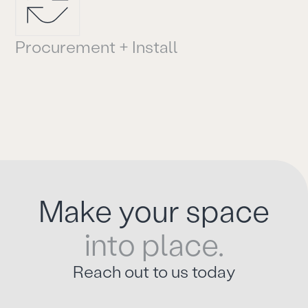
P
r
o
c
u
r
e
m
e
n
t
+
I
n
s
t
a
l
l
Make your space
into place.
Reach out to us today