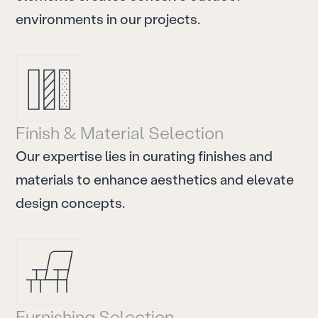
e
n
v
i
r
o
n
m
e
n
t
s
i
n
o
u
r
p
r
o
j
e
c
t
s
.
F
i
n
i
s
h
&
M
a
t
e
r
i
a
l
S
e
l
e
c
t
i
o
n
O
u
r
e
x
p
e
r
t
i
s
e
l
i
e
s
i
n
c
u
r
a
t
i
n
g
f
i
n
i
s
h
e
s
a
n
d
m
a
t
e
r
i
a
l
s
t
o
e
n
h
a
n
c
e
a
e
s
t
h
e
t
i
c
s
a
n
d
e
l
e
v
a
t
e
d
e
s
i
g
n
c
o
n
c
e
p
t
s
.
F
u
r
n
i
s
h
i
n
g
S
e
l
e
c
t
i
o
n