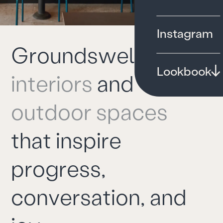
Instagram
G
r
o
u
n
d
s
w
e
l
l
c
r
a
f
t
s
Lookbook
i
n
t
e
r
i
o
r
s
a
n
d
o
u
t
d
o
o
r
s
p
a
c
e
s
t
h
a
t
i
n
s
p
i
r
e
p
r
o
g
r
e
s
s
,
c
o
n
v
e
r
s
a
t
i
o
n
,
a
n
d