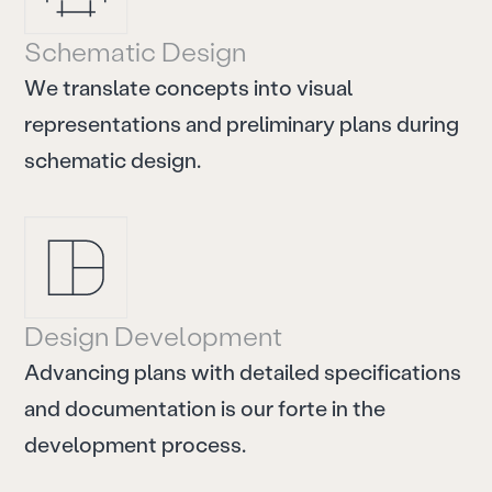
S
c
h
e
m
a
t
i
c
D
e
s
i
g
n
W
e
t
r
a
n
s
l
a
t
e
c
o
n
c
e
p
t
s
i
n
t
o
v
i
s
u
a
l
r
e
p
r
e
s
e
n
t
a
t
i
o
n
s
a
n
d
p
r
e
l
i
m
i
n
a
r
y
p
l
a
n
s
d
u
r
i
n
g
s
c
h
e
m
a
t
i
c
d
e
s
i
g
n
.
D
e
s
i
g
n
D
e
v
e
l
o
p
m
e
n
t
A
d
v
a
n
c
i
n
g
p
l
a
n
s
w
i
t
h
d
e
t
a
i
l
e
d
s
p
e
c
i
f
i
c
a
t
i
o
n
s
a
n
d
d
o
c
u
m
e
n
t
a
t
i
o
n
i
s
o
u
r
f
o
r
t
e
i
n
t
h
e
d
e
v
e
l
o
p
m
e
n
t
p
r
o
c
e
s
s
.