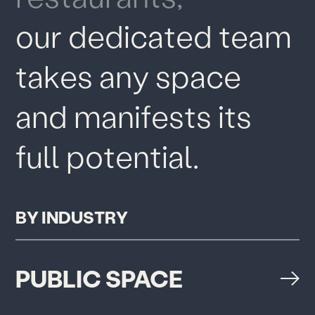
o
u
r
d
e
d
i
c
a
t
e
d
t
e
a
m
t
a
k
e
s
a
n
y
s
p
a
c
e
a
n
d
m
a
n
i
f
e
s
t
s
i
t
s
f
u
l
l
p
o
t
e
n
t
i
a
l
.
B
Y
I
N
D
U
S
T
R
Y
PUBLIC SPACE