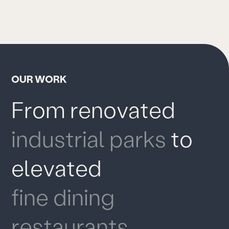
WHARF
O
U
R
W
O
R
K
F
r
o
m
r
e
n
o
v
a
t
e
d
i
n
d
u
s
t
r
i
a
l
p
a
r
k
s
t
o
e
l
e
v
a
t
e
d
f
i
n
e
d
i
n
i
n
g
r
e
s
t
a
u
r
a
n
t
s
,