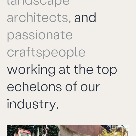
a
r
c
h
i
t
e
c
t
s
,
a
n
d
p
a
s
s
i
o
n
a
t
e
c
r
a
f
t
s
p
e
o
p
l
e
w
o
r
k
i
n
g
a
t
t
h
e
t
o
p
e
c
h
e
l
o
n
s
o
f
o
u
r
i
n
d
u
s
t
r
y
.