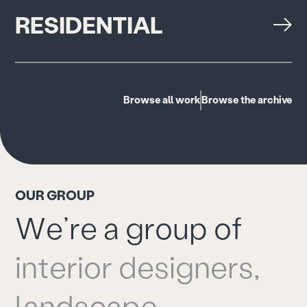
RESIDENTIAL
Browse all work
Browse the archive
O
U
R
G
R
O
U
P
W
e
’
r
e
a
g
r
o
u
p
o
f
i
n
t
e
r
i
o
r
d
e
s
i
g
n
e
r
s
,
l
a
n
d
s
c
a
p
e