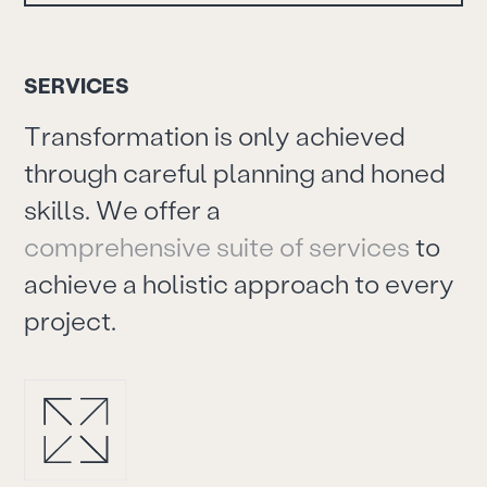
S
E
R
V
I
C
E
S
T
r
a
n
s
f
o
r
m
a
t
i
o
n
i
s
o
n
l
y
a
c
h
i
e
v
e
d
t
h
r
o
u
g
h
c
a
r
e
f
u
l
p
l
a
n
n
i
n
g
a
n
d
h
o
n
e
d
s
k
i
l
l
s
.
W
e
o
f
f
e
r
a
c
o
m
p
r
e
h
e
n
s
i
v
e
s
u
i
t
e
o
f
s
e
r
v
i
c
e
s
t
o
a
c
h
i
e
v
e
a
h
o
l
i
s
t
i
c
a
p
p
r
o
a
c
h
t
o
e
v
e
r
y
p
r
o
j
e
c
t
.