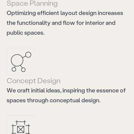
S
p
a
c
e
P
l
a
n
n
i
n
g
O
p
t
i
m
i
z
i
n
g
e
f
f
i
c
i
e
n
t
l
a
y
o
u
t
d
e
s
i
g
n
i
n
c
r
e
a
s
e
s
t
h
e
f
u
n
c
t
i
o
n
a
l
i
t
y
a
n
d
f
l
o
w
f
o
r
i
n
t
e
r
i
o
r
a
n
d
p
u
b
l
i
c
s
p
a
c
e
s
.
C
o
n
c
e
p
t
D
e
s
i
g
n
W
e
c
r
a
f
t
i
n
i
t
i
a
l
i
d
e
a
s
,
i
n
s
p
i
r
i
n
g
t
h
e
e
s
s
e
n
c
e
o
f
s
p
a
c
e
s
t
h
r
o
u
g
h
c
o
n
c
e
p
t
u
a
l
d
e
s
i
g
n
.