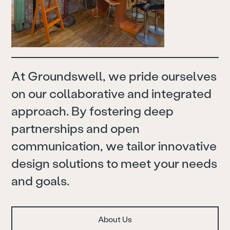
A
t
G
r
o
u
n
d
s
w
e
l
l
,
w
e
p
r
i
d
e
o
u
r
s
e
l
v
e
s
o
n
o
u
r
c
o
l
l
a
b
o
r
a
t
i
v
e
a
n
d
i
n
t
e
g
r
a
t
e
d
a
p
p
r
o
a
c
h
.
B
y
f
o
s
t
e
r
i
n
g
d
e
e
p
p
a
r
t
n
e
r
s
h
i
p
s
a
n
d
o
p
e
n
c
o
m
m
u
n
i
c
a
t
i
o
n
,
w
e
t
a
i
l
o
r
i
n
n
o
v
a
t
i
v
e
d
e
s
i
g
n
s
o
l
u
t
i
o
n
s
t
o
m
e
e
t
y
o
u
r
n
e
e
d
s
a
n
d
g
o
a
l
s
.
About Us