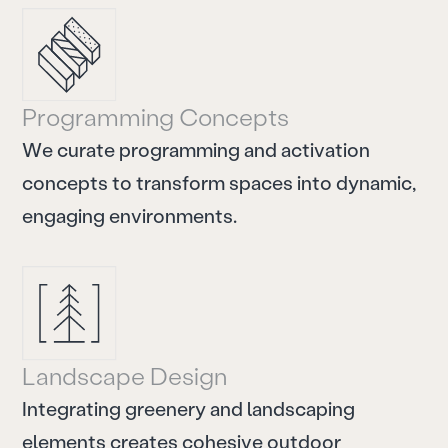
P
r
o
g
r
a
m
m
i
n
g
C
o
n
c
e
p
t
s
W
e
c
u
r
a
t
e
p
r
o
g
r
a
m
m
i
n
g
a
n
d
a
c
t
i
v
a
t
i
o
n
c
o
n
c
e
p
t
s
t
o
t
r
a
n
s
f
o
r
m
s
p
a
c
e
s
i
n
t
o
d
y
n
a
m
i
c
,
e
n
g
a
g
i
n
g
e
n
v
i
r
o
n
m
e
n
t
s
.
L
a
n
d
s
c
a
p
e
D
e
s
i
g
n
I
n
t
e
g
r
a
t
i
n
g
g
r
e
e
n
e
r
y
a
n
d
l
a
n
d
s
c
a
p
i
n
g
e
l
e
m
e
n
t
s
c
r
e
a
t
e
s
c
o
h
e
s
i
v
e
o
u
t
d
o
o
r